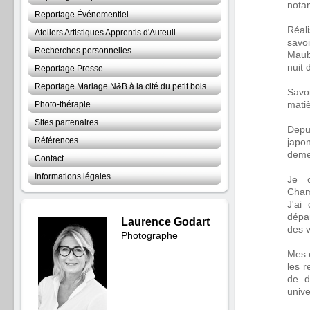
nota
Reportage Événementiel
Réal
Ateliers Artistiques Apprentis d'Auteuil
savoi
Recherches personnelles
Maub
nuit 
Reportage Presse
Reportage Mariage N&B à la cité du petit bois
Savo
Photo-thérapie
matiè
Sites partenaires
Depu
Références
japon
deme
Contact
Informations légales
Je c
Cham
J'ai
dépa
Laurence Godart
des v
Photographe
Mes é
les 
de d
unive