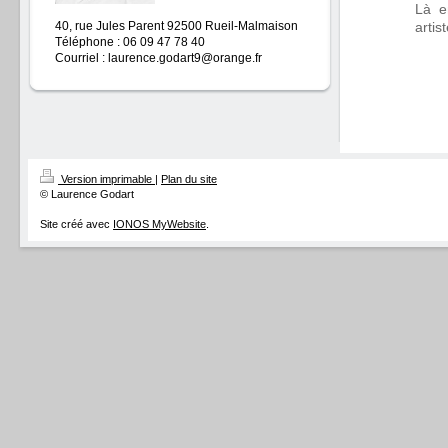
Là e
40, rue Jules Parent 92500 Rueil-Malmaison
artis
Téléphone : 06 09 47 78 40
Courriel : laurence.godart9@orange.fr
Version imprimable
|
Plan du site
© Laurence Godart
Site créé avec
IONOS MyWebsite
.